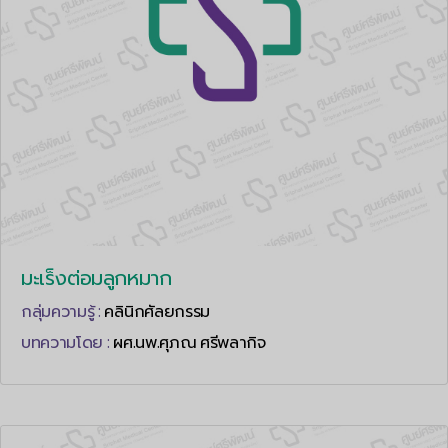
มะเร็งต่อมลูกหมาก
กลุ่มความรู้ :
คลินิกศัลยกรรม
บทความโดย :
ผศ.นพ.ศุภณ ศรีพลากิจ