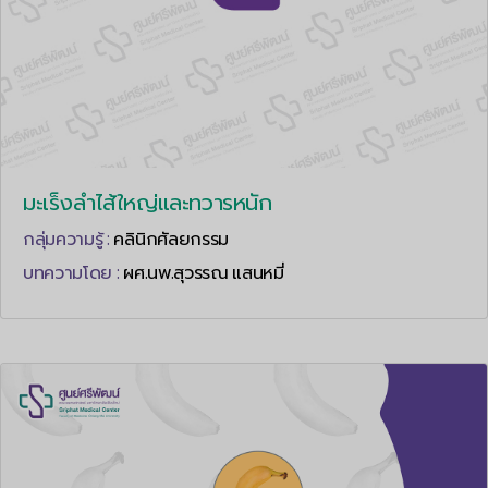
มะเร็งลำไส้ใหญ่และทวารหนัก
กลุ่มความรู้ :
คลินิกศัลยกรรม
บทความโดย :
ผศ.นพ.สุวรรณ แสนหมี่