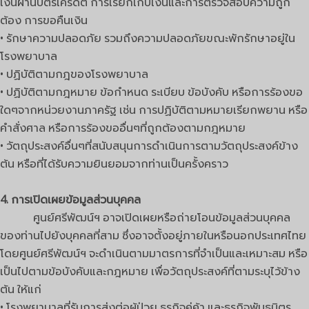
เงินผ่านบัตรเครดิต การเรียกเก็บเงินและการตรวจสอบความถูก
ต้อง การขอคืนเงิน
• รักษาความปลอดภัย รวมถึงความปลอดภัยขณะพักรักษาอยู่ใน
โรงพยาบาล
• ปฏิบัติตามกฎของโรงพยาบาล
• ปฏิบัติตามกฎหมาย ข้อกำหนด ระเบียบ ข้อบังคับ หรือการร้องขอ
ใดๆจากหน่วยงานภาครัฐ เช่น การปฏิบัติตามหมายเรียกพยาน หรือ
คำสั่งศาล หรือการร้องขออื่นๆที่ถูกต้องตามกฎหมาย
• วัตถุประสงค์อื่นๆที่สนับสนุนการดำเนินการตามวัตถุประสงค์ข้าง
ต้น หรือที่ได้รับความยินยอมจากท่านเป็นครั้งคราว
4. การเปิดเผยข้อมูลส่วนบุคคล
ศูนย์ศรีพัฒน์ฯ อาจเปิดเผยหรือถ่ายโอนข้อมูลส่วนบุคคล
ของท่านไปยังบุคคลที่สาม ซึ่งอาจตั้งอยู่ภายในหรือนอกประเทศไทย
โดยศูนย์ศรีพัฒน์ฯ จะดำเนินตามมาตรการที่จำเป็นและเหมาะสม หรือ
เป็นไปตามข้อบังคับและกฎหมาย เพื่อวัตถุประสงค์ที่ตามระบุไว้ข้าง
ต้น ให้แก่
• โรงพยาบาลที่รับการส่งต่อผู้ป่วย ธุรกิจคู่ค้า และธุรกิจพันธมิตร