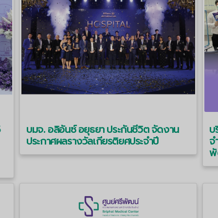
5
บมจ. อลิอันซ์ อยุธยา ประกันชีวิต จัดงาน
บร
ประกาศผลรางวัลเกียรติยศประจําปี
จำ
พ