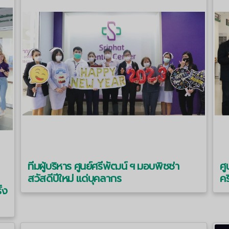
ทีมผู้บริหาร ศูนย์ศรีพัฒน์ ฯ มอบพิซซ่า
ศู
สวัสดีปีใหม่ แด่บุคลากร
คร
้ง