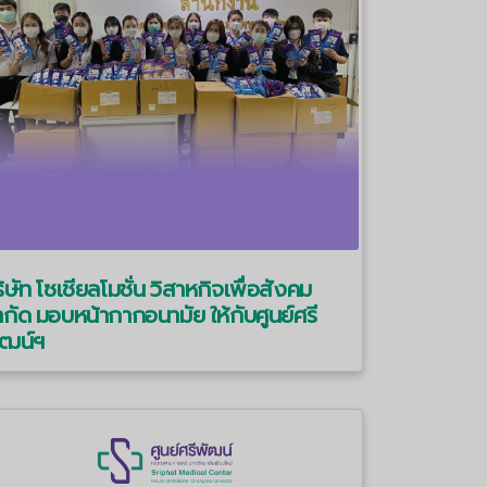
ิษัท โซเชียลโมชั่น วิสาหกิจเพื่อสังคม
กัด มอบหน้ากากอนามัย ให้กับศูนย์ศรี
ัฒน์ฯ