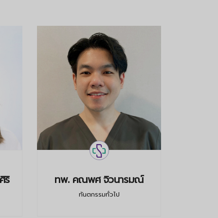
ิริ
ทพ. คณพศ จิวนารมณ์
ทพญ. พรช
ทันตกรรมทั่วไป