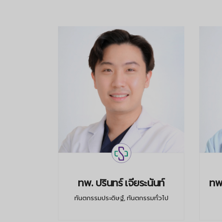
ญญาศร
ทพ. ปรินทร์ เจียระนันท์
ทพญ
อ็นโดดอนท์
ทันตกรรมประดิษฐ์, ทันตกรรมทั่วไป