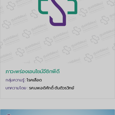
ภาวะพร่องเอนไซม์จีซิกพีดี
กลุ่มความรู้ :
โรคเลือด
บทความโดย :
รศ.นพ.อดิศักดิ์ ตันติวรวิทย์