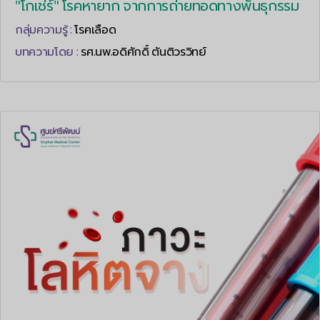
"โกเช่ร์" โรคหายาก จากการถ่ายทอดทางพันธุกรรม
กลุ่มความรู้ :
โรคเลือด
บทความโดย :
รศ.นพ.อดิศักดิ์ ตันติวรวิทย์