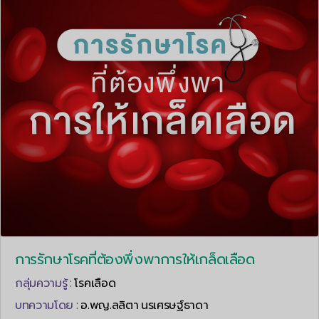
การรักษาโรคที่ต้องพึ่งพาการให้เกล็ดเลือด
กลุ่มความรู้ :
โรคเลือด
บทความโดย :
อ.พญ.ลลิตา นรเศรษฐ์ธาดา