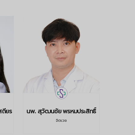
สถียร
นพ. สุวัฒนชัย พรหมประสิทธิ์
นพ. นน
จิตเวช