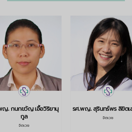
ญ. กนกขวัญ เอื้อวิริยานุ
รศ.พญ. สุรินทร์พร ลิขิตเ
กูล
จิตเวช
จิตเวช