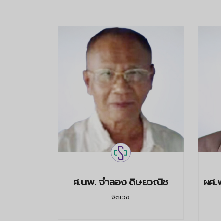
กษชาติคุณ
ศ.นพ. จำลอง ดิษยวณิช
ผศ.พ
จิตเวช