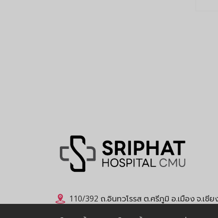
110/392 ถ.อินทวโรรส ต.ศรีภูมิ อ.เมือง จ.เชี