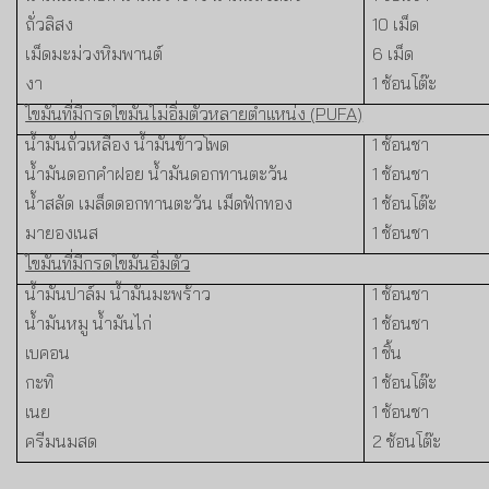
ถั่วลิสง
10
เม็ด
เม็ดมะม่วงหิมพานต์
6
เม็ด
งา
1
ช้อนโต๊ะ
ไขมันที่มีกรดไขมันไม่อิ่มตัวหลายตำแหน่ง (
PUFA)
น้ำมันถั่วเหลือง น้ำมันข้าวโพด
1
ช้อนชา
น้ำมันดอกคำฝอย น้ำมันดอกทานตะวัน
1
ช้อนชา
น้ำสลัด เมล็ดดอกทานตะวัน เม็ดฟักทอง
1
ช้อนโต๊ะ
มายองเนส
1
ช้อนชา
ไขมันที่มีกรดไขมันอิ่มตัว
น้ำมันปาล์ม น้ำมันมะพร้าว
1
ช้อนชา
น้ำมันหมู น้ำมันไก่
1
ช้อนชา
เบคอน
1
ชิ้น
กะทิ
1
ช้อนโต๊ะ
เนย
1
ช้อนชา
ครีมนมสด
2
ช้อนโต๊ะ