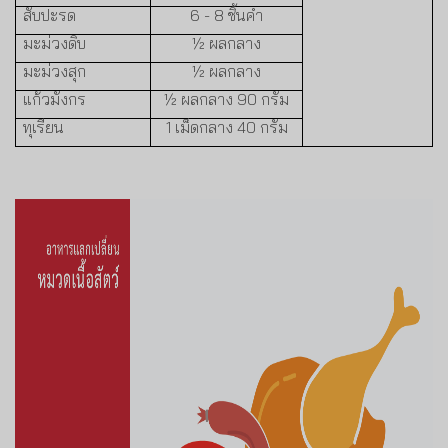
สับ
ปะรด
6 - 8
ชิ้นคำ
มะม่วงดิบ
½
ผลกลาง
มะม่วงสุก
½
ผลกลาง
แก้วมังกร
½
ผลกลาง
90
กรัม
ทุเรียน
1
เม็ดกลาง
40
กรัม