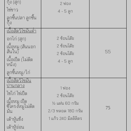
กุ้ง (สุก)
2
ฟอง
ไข่ขาว
4 - 5
ลูก
ลูกชิ้นปลา ลูกชิ้น
กุ้ง
เนื้อสัตว์ไขมันต่ำ
อกไก่ (สุก)
2
ช้อนโต๊ะ
2
ช้อนโต๊ะ
เนื้อหมู (สันนอก
สันใน)
55
2
ช้อนโต๊ะ
เนื้อเป็ด (ไม่ติด
4 - 5
ลูก
หนัง)
ลูกชิ้นหมู/ไก่
เนื้อสัตว์ไขมัน
ปานกลาง
1
ฟอง
ไข่ไก่ ไข่เป็ด
2
ช้อนโต๊ะ
เนื้อหมู เป็ด
½
แผ่น
60
กรัม
ซี่โครงหมูไม่ติด
75
มัน
2
/
3
หลอด
180
กรัม
1
แก้ว
240
มิลลิลิตร
เต้าหู้แข็ง
เต้าหู้อ่อน