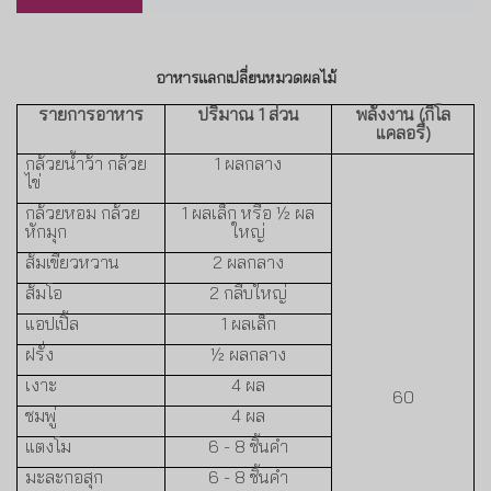
อาหารแลกเปลี่ยนหมวดผลไม้
รายการอาหาร
ปริมาณ
1
ส่วน
พลังงาน (กิโล
แคลอรี่)
กล้วยน้ำว้า กล้วย
1
ผลกลาง
ไข่
กล้วยหอม กล้วย
1
ผลเล็ก หรือ
½
ผล
หักมุก
ใหญ่
ส้มเขียวหวาน
2
ผลกลาง
ส้มโอ
2
กลีบใหญ่
แอปเปิ้ล
1
ผลเล็ก
ฝรั่ง
½
ผลกล
าง
เงาะ
4
ผล
60
ชมพู่
4
ผล
แ
ตงโม
6 - 8
ชิ้นคำ
มะละกอสุก
6 - 8
ชิ้นคำ