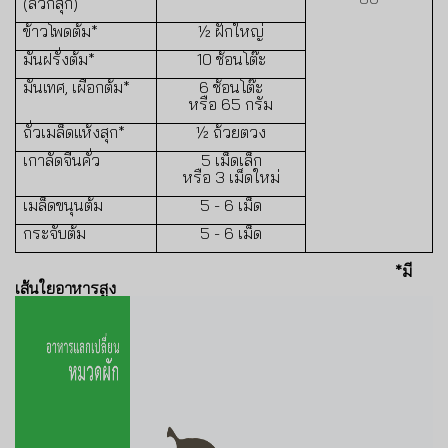
(ลวกสุก)
ข้าวโพดต้ม
*
½
ฝักใหญ่
มันฝรั่งต้ม
*
10
ช้อนโต๊ะ
มันเทศ
,
เผือกต้ม
*
6
ช้อนโต๊ะ
หรือ
65
กรัม
ถั่วเมล็ดแห้งสุก
*
½
ถ้วยตวง
เกาลัดจีนคั่ว
5
เม็ดเล็ก
หรือ
3
เม็ดใหม่
เมล็ดขนุนต้ม
5 - 6
เม็ด
กระจับต้ม
5 - 6
เม็ด
*
มี
เส้นใยอาหารสูง