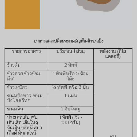
อาหารแลกเปลี่ยนหมวดธัญพืช-ข้าว
/
แป้ง
รายการอาหาร
ปริมาณ
1
ส่วน
พลังงาน (กิโล
แคลอรี)
ข้าวต้ม
2
ทัพพี
ข้าวสวย ข้าวซ้อม
1
5
ช้อน
ทัพพีหรือ
มือ
*
โต๊ะ
ข้าวเหนียว
½
ทัพพี หรือ
3
ปั้น
ขนมปังขาว ขนม
1
แผ่น
ปังโฮลวีท
*
ขนมจีน
1
จับใหญ่
ประเภทเส้น เช่น
1
ทัพพี (
75 -
เส้นเล็ก เส้นใหญ่
100
กรัม)
วุ้นเส้น บะหมี่ สปา
เก็ตตี้ มักกะโรนี
80