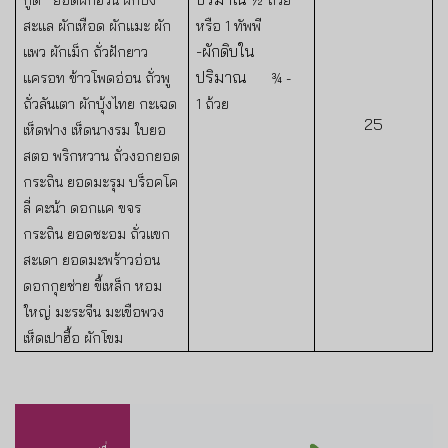
สะแล ผักเหือด ผักแมะ ผัก
หรือ
1
ทัพพี
-ผักดิบใน
แพว ผักเม็ก ถั่วฝักยาว
ปริมาณ
แครอท ข้าวโพดอ่อน ถั่วพู
¾ -
ถั่วลันเตา ผักบุ้งไทย
กะเฉด
1
ถ้วย
25
เห็ดฟาง เห็ดนางรม ใบยอ
สตอ พริกหวาน ถั่วงอกยอด
กระถิน ยอดมะรุม บร็อคโค
ลี่
คะน้า ดอกแค ขจร
กระถิน ยอดชะอม ถั่วแขก
สะเดา ยอดมะพร้าวอ่อน
ดอกกุยช่าย ขี้เหล็ก หอม
ใหญ่ มะระจีน มะเขือพวง
เห็ดเปาฮื้อ ผักโขม