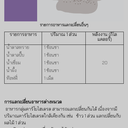
รายการอาหารแลกเปลี่ยนอื่นๆ
รายการอาหาร
ปริมาณ
1
ส่วน
พลังงาน (กิโล
แคลอรี่)
น้ำตาลทราย
1
ช้อนชา
น้ำตาลปิ๊บ
1
ช้อนชา
น้ำเชื่อม
1
ช้อนชา
20
น้ำผึ้ง
1
ช้อนชา
ท๊อฟฟี่
1
เม็ด
การแลกเปลี่ยนอาหารต่างหมวด
อาหารกลุ่มคาร์โบไฮเดรต สามารถแลกเปลี่ยนกันได้ เนื่องจากมี
ปริมาณคาร์โบไฮเดรตใกล้เคียงกัน เช่น ข้าว
1 ส่วน แลกเปลี่ยนกับ
ผลไม้
1 ส่วน