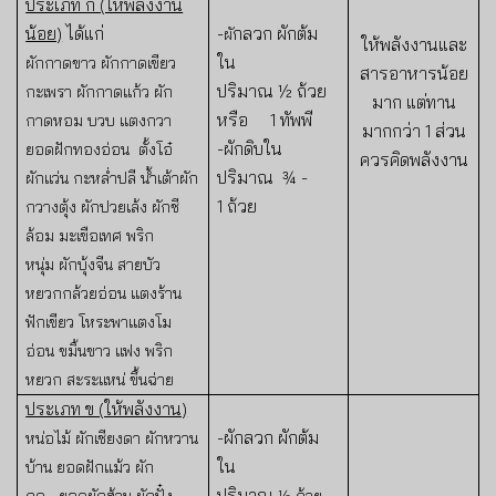
ประเภท ก (ให้พลังงาน
น้อย)
ได้แก่
-
กลวก ผักต้ม
ผั
ให้พลังงานและ
ใน
ผักกาดขาว ผักกาดเขียว
สารอาหารน้อย
ปริมาณ
½
ถ้วย
กะเพรา ผักกาดแก้ว ผัก
มาก แต่ทาน
หรือ
1
ทัพพี
กาดหอม บวบ แตงกวา
มากกว่า
1
ส่วน
-ผักดิบใน
ยอดฝักทองอ่อน ตั้งโอ๋
ควรคิดพลังงาน
ปริมาณ
¾ -
ผักแว่น กะหล่ำปลี น้ำเต้าผัก
1
ถ้ว
ย
กวางตุ้ง ผักปวยเล้ง ผักชี
ล้อม มะเขือเทศ พริก
หนุ่
ม
ผักบุ้งจีน สายบัว
หยวกกล้วยอ่อน แตงร้าน
ฟักเขียว โหระพาแตงโม
อ่อน ขมิ้นขาว แฟง พริก
หยวก สะระแหน่ ขึ้นฉ่าย
ประเภท ข (ให้พลังงาน)
-ผักลวก ผักต้ม
หน่อไม้ ผักเชียงดา ผักหวาน
ใน
บ้าน ยอดฝักแม้ว ผัก
ปริมาณ
กูด
ยอดผักฮ้วน ผักปั๋ง
½
ถ้วย