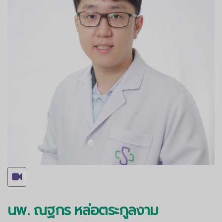
นพ. ณฐกร หล่อตระกูลงาม