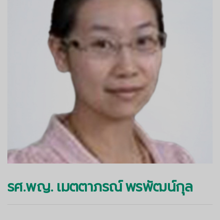
รศ.พญ. เมตตาภรณ์ พรพัฒน์กุล