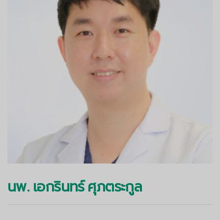
นพ. เอกรินทร์ ศุภตระกูล