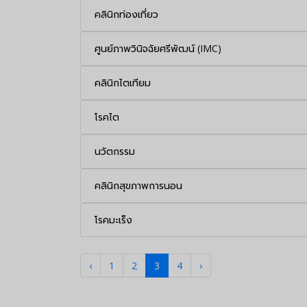
คลินิกท่องเที่ยว
ศูนย์ภาพวินิจฉัยศรีพัฒน์ (IMC)
คลินิกไตเทียม
โรคไต
นวัตกรรม
คลินิกสุขภาพการนอน
โรคมะเร็ง
‹
1
2
3
4
›