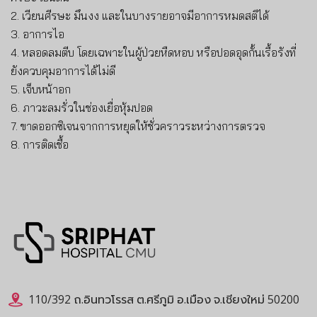
2.
เวียนศีรษะ มึนงง และในบางรายอาจมีอาการหมดสติได้
3.
อาการไอ
4.
หลอดลมตีบ โดยเฉพาะในผู้ป่วยหืดหอบ หรือปอดอุดกั้นเรื้อรังที่
ยังควบคุมอาการได้ไม่ดี
5.
เจ็บหน้าอก
6.
ภาวะลมรั่วในช่องเยื่อหุ้มปอด
7.
ขาดออกซิเจนจากการหยุดให้ชั่วคราวระหว่างการตรวจ
8.
การติดเชื้อ
110/392 ถ.อินทวโรรส ต.ศรีภูมิ อ.เมือง จ.เชียงใหม่ 50200