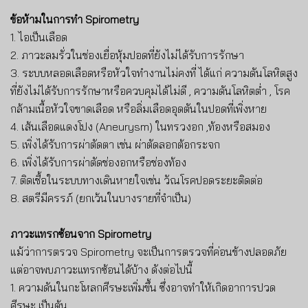
ข้อห้ามในการทำ
Spirometry
1.
ไอเป็นเลือด
2.
ภาวะลมรั่วในช่องเยื่อหุ้มปอดที่ยังไม่ได้รับการรักษา
3.
ระบบหลอดเลือดหรือหัวใจทำงานไม่คงที่ ได้แก่ ความดันโลหิตสูง
ที่ยังไม่ได้รับการรักษาหรือควบคุมได้ไม่ดี
,
ความดันโลหิตต่ำ
,
โรค
กล้ามเนื้อหัวใจขาดเลือด หรือลิ่มเลือดอุดตันในปอดที่เพิ่งหาย
4.
เส้นเลือดแดงโปง
(
Aneurysm)
ในทรวงอก
,
ท้องหรือสมอง
5.
เพิ่งได้รับการผ่าตัดตา เช่น ผ่าตัดลอกต้อกระจก
6.
เพิ่งได้รับการผ่าตัดช่องอกหรือช่องท้อง
7.
ติดเชื้อในระบบทางเดินหายใจเช่น วัณโรคปอดระยะติดต่อ
8.
สตรีมีครรภ์
(
ยกเว้นในบางรายที่จำเป็น
)
ภาวะแทรกซ้อนจาก
Spirometry
แม้ว่าการตรวจ
Spirometry
จะเป็นการตรวจที่ค่อนข้างปลอดภัย
แต่อาจพบภาวะแทรกซ้อนได้บ้าง ดังต่อไปนี้
1.
ความดันในกะโหลกศีรษะเพิ่มขึ้น ซึ่งอาจทำให้เกิดอาการปวด
ศีรษะ เป็นต้น