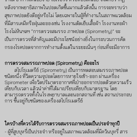
หลังจากพยาธิสภาพในปอดเกิดขึ้นมากแล้ว
ดังนั้น การจะทราบว่า
สุขภาพปอดยังดีอยู่หรือไม่
โดยเฉพาะ
ในผู้ที่ทำงานในสภาพแวดล้อม
ที่มี
สารเคมีหรือฝุ่นละออง
เช่น โรงงานตัดเย็บเสื้อผ้า โรงงานทอผ้า
โรงโม่หินฯลฯ
“
การตรวจสมรรถ ภาพปอด
(
Spirometry)
”
จะ
เป็นการตรวจที่สำคัญและมีประโยชน์อย่างยิ่งในกระบวนการคัด
กรองโรคปอดจากการทำงานตั้งแต่ในระยะเนิ่นๆ ก่อนที่จะมีอาการ
การตรวจสมรรถภาพปอด
(
Spirometry)
คืออะไร
สไปโรเมตรีย์
(
Spirometry)
เป็นการทดสอบสมรรถภาพปอด
ชนิดหนึ่ง ที่วัดความจุปอดโดยการหายใจเข้า
-
ออก ผ่านเครื่อง
Spirometer
เพื่อวัดปริมาตรอากาศที่เป่าออกจากปอดด้วยความเร็ว
เทียบกับเวลา แล้วนำค่าที่ได้มาเปรียบเทียบกับมาตรฐาน โดย
สามารถตรวจทั้งในโรงพยาบาลและนอกสถานที่ เช่น สถานประกอบ
การ ขึ้นอยู่กับชนิดของเครื่องสไปโรเมตรีย์
ใ
ครบ้างที่ควรได้รับการตรวจสมรรถภาพปอดเป็นประจำทุกปี
-
ผู้ที่สูบบุหรี่เป็นประจำ หรืออยู่ในสภาพแวดล้อมที่มีควันบุหรี่ สาร