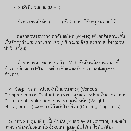
- ค่าดัชนีมวลกาย (B M I)
- ร้อยละของไขมัน (P B F) ซึ่งสามารถใช้ระบุโรคอ้วนได้
- อัตราส่วนระหว่างเอวกับสะโพก (W H R) ใช้บอกสัดส่วน : ซึ่ง
เป็นอัตราส่วนระหว่างรอบเอว (บริเวณสะดือ)และรอบสะโพก(ส่วน
ที่กว้างที่สุด)
- อัตราการเผาพลาญปกติ (B M R) ซึ่งเป็นพลังงานต่ำสุดที่
ร่างกายต้องการใช้ในการดำรงชีวิตและรักษาภาวะสมดุลของ
ร่างกาย
4. ข้อมูลรวมการประเมินในส่วนต่างๆ (Various
Comprehension Evaluation) จะแสดงผลการประเมินสารอาหาร
(Nutritional Evaluation) การควบคุมน้ำหนัก (Weight
Management) และการวินิจฉัยโรคอ้วน (Obesity Diagnosis)
5. การควบคุมกล้ามเนื้อ-ไขมัน (Muscle-Fat Control) แสดงค่า
ว่าควรเพิ่มหรือลดเท่าใดจึงจะเหมาะสม อันได้แก่ ไขมันที่ต้อง