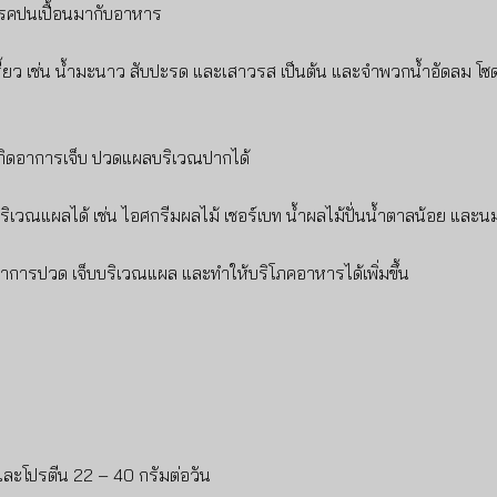
้อโรคปนเปื้อนมากับอาหาร
รสเปรี้ยว เช่น น้ำมะนาว สับปะรด และเสาวรส เป็นต้น และจำพวกน้ำอัดลม
เกิดอาการเจ็บ ปวดแผลบริเวณปากได้
เวณแผลได้ เช่น ไอศกรีมผลไม้ เชอร์เบท น้ำผลไม้ปั่นน้ำตาลน้อย และนมจ
ดอาการปวด เจ็บบริเวณแผล และทำให้บริโภคอาหารได้เพิ่มขึ้น
 และโปรตีน 22 – 40 กรัมต่อวัน