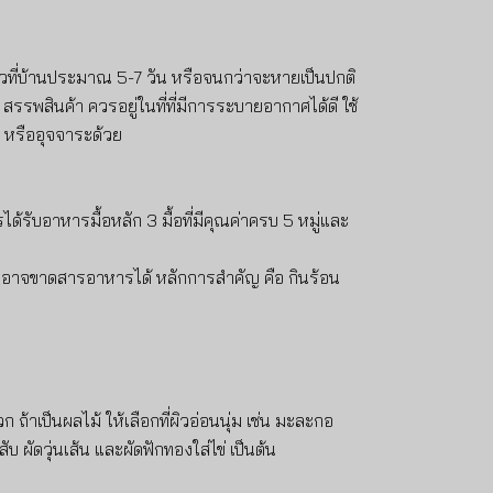
ตัวที่บ้านประมาณ 5-7 วัน หรือจนกว่าจะหายเป็นปกติ
สรรพสินค้า ควรอยู่ในที่ที่มีการระบายอากาศได้ดี ใช้
ย หรืออุจจาระด้วย
้รับอาหารมื้อหลัก 3 มื้อที่มีคุณค่าครบ 5 หมู่และ
็กอาจขาดสารอาหารได้ หลักการสำคัญ คือ กินร้อน
 ถ้าเป็นผลไม้ ให้เลือกที่ผิวอ่อนนุ่ม เช่น มะละกอ
ับ ผัดวุ่นเส้น และผัดฟักทองใส่ไข่ เป็นต้น