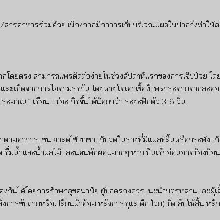
รอาหารร่วมด้วย เนื่องจากมีอาการเจ็บบริเวณแผลในปากจึงทำให้สาม
ู่ปากโดยตรง สามารถแพร่ติดต่อง่ายในช่วงสัปดาห์แรกของการเจ็บป่วย โดยเช
ย และเกิดจากการไอจามรดกัน โดยหายใจเอาเชื้อที่แพร่กระจายจากละออง
ระมาณ 1 เดือน แต่จะเกิดขึ้นได้น้อยกว่า ระยะฟักตัว 3-6 วัน
าตามอาการ เช่น ยาลดไข้ ยาชาแก้ปวดในรายที่มีแผลที่ลิ้นหรือกระพุ้งแก
ัด ดื่มน้ำและน้ำผลไม้และนอนพักผ่อนมากๆ หากเป็นเด็กอ่อนอาจต้องป
้องกันได้โดยการรักษาสุขอนามัย ผู้ปกครองควรแนะนำบุตรหลานและผู้เลี้ย
ับถ่ายหรือเปลี่ยนผ้าอ้อม หลังการดูแลเด็กป่วย) ตัดเล็บให้สั้น หลีกเ