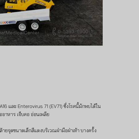
 A16 และ Enterovirus 71 (EV71) ซึ่งโรคนี้มักพบได้ใน
ื่ออาหาร เจ็บคอ อ่อนเพลีย
้ายจุดขนาดเล็กสีแดงบริเวณฝ่ามือฝ่าเท้า บางครั้ง