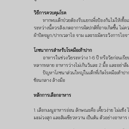
วิธีการควบคุมโรค
หากพบเด็กป่วยต้องรีบแยกเพื่อป้องกันไม่ให้เชื
ระหว่างนี้ควรสังเกตอาการผิดปกติที่อาจเกิดขึ้น ไม่ค
ผ้าปิดจมูก/ปากเวลาไอ จาม และระมัดระวังการไอจามรดก
โภชนาการสำหรับโรคมือเท้าปาก
อาหารในช่วงวัยระหว่าง 1-6 ปี หรือวัยก่อนเรีย
หลากหลาย อาหารว่างไม่เกินวันละ 2 มื้อ และอย่าลืม
ปัญหาโภชนาส่วนใหญ่ในเด็กที่เกิดโรคมือเท้าป
ช้อนกลาง ล้างมือ
หลักการเลือกอาหาร
1. เลือกเมนูอาหารอ่อน ลักษณะคือ เคี้ยวง่าย ไม่แข็ง ไ
มะม่วงสุก และส้มเขียวหวาน เป็นต้น ตัวอย่างอาหาร เช่น 