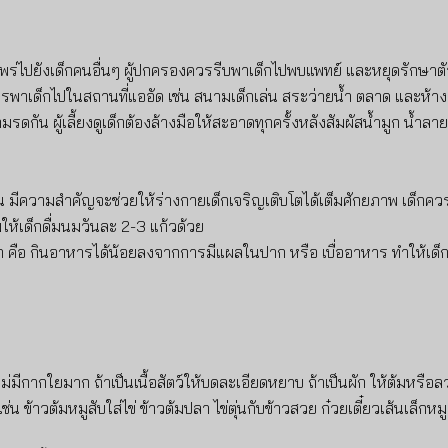
้อแพร่ไปยังเด็กคนอื่นๆ ผู้ปกครองควรรีบพาเด็กไปพบแพทย์ และหยุดรักษา
วรพาเด็กไปในสถานที่แออัด เช่น สนามเด็กเล่น สระว่ายน้ำ ตลาด และห้าง 
ัน ผู้เลี้ยงดูเด็กต้องล้างมือให้สะอาดทุกครั้งหลังสัมผัสน้ำมูก น้ำลา
น มีความสำคัญจะช่วยให้ร่างกายเด็กเจริญเติบโตได้เต็มศักยภาพ เด็กควรได
ให้เด็กดื่มนมวันละ 2-3 แก้วด้วย
าก คือ กินอาหารได้น้อยลงจากการมีแผลในปาก หรือ เบื่ออาหาร ทำให้เด
ม่มีกากใยมาก ถ้าเป็นเนื้อสัตว์ให้บดละเอียดหยาบ ถ้าเป็นผัก ให้ต้มหรือลวก
ข้าวต้มหมูสับใส่ไข่ ข้าวต้มปลา ไข่ตุ่นกับข้าวสวย ก๋วยเตี๋ยวเส้นเล็กหมูส