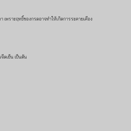
 โซดา เพราะฤทธิ์ของกรดอาจทำให้เกิดการระคายเคือง
ืดเย็น เป็นต้น