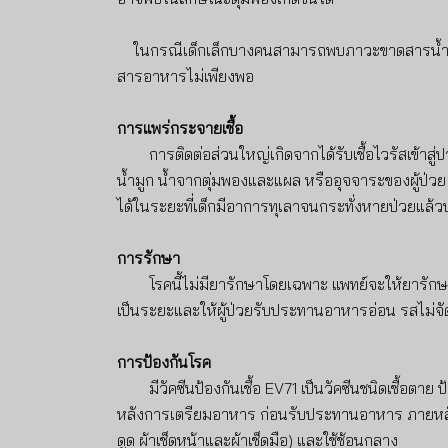
ในกรณีเด็กเล็กบางคนสามารถพบภาวะขาดสารน้ำ/สา
สารอาหารไม่เพียงพอ
การแพร่กระจายเชื้อ
การติดต่อส่วนใหญ่เกิดจากได้รับเชื้อไวรัสเข้าส
น้ำมูก น้ำจากตุ่มพองและแผล หรืออุจจาระของผู้ป่ว
ได้ในระยะที่เด็กมีอาการทุเลาจนกระทั่งหายป่วยแล้วป
การรักษา
โรคนี้ไม่มียารักษาโดยเฉพาะ แพทย์จะให้ยารักษ
เป็นระยะและให้ผู้ป่วยรับประทานอาหารอ่อน รสไม่จ
การป้องกันโรค
	มีวัคซีนป้องกันเชื้อ EV71 เป็นวัคซีนชนิดเชื้อตาย 
ป
หลังการเตรียมอาหาร ก่อนรับประทานอาหาร ภายหลังการข
ดูด ผ้าเช็ดหน้าและผ้าเช็ดมือ) และใช้ช้อนกลาง