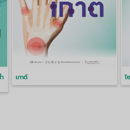
้ำ
เกาต์
โซ