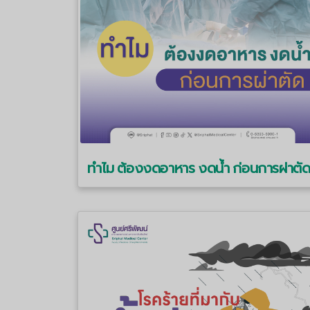
ทำไม ต้องงดอาหาร งดน้ำ ก่อนการผ่าตั