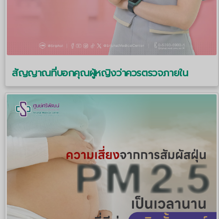
สัญญาณที่บอกคุณผู้หญิงว่าควรตรวจภายใน