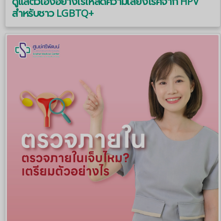
ดูแลตัวเองอย่างไรให้ลดความเสี่ยงโรคจาก HPV
สำหรับชาว LGBTQ+