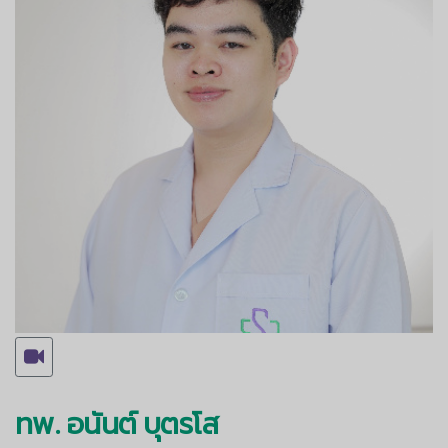
ทพ. อนันต์ บุตรโส