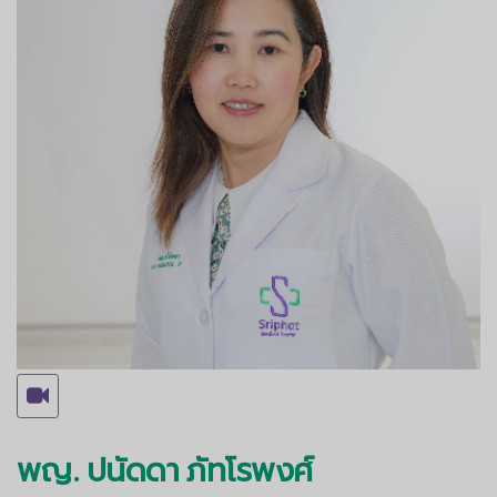
พญ. ปนัดดา ภัทโรพงศ์