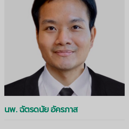
นพ. ฉัตรดนัย อัครภาส