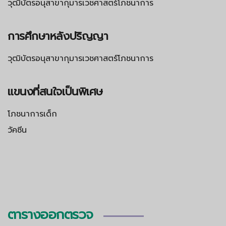
วุฒิบัตรอนุสาขากุมารเวชศาสตร์โภชนาการ
การศึกษาหลังปริญญา
วุฒิบัตรอนุสาขากุมารเวชศาสตร์โภชนาการ
แขนงที่สนใจเป็นพิเศษ
โภชนาการเด็ก
วัคซีน
ตารางออกตรวจ