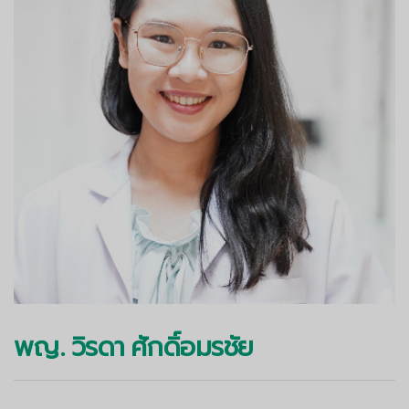
พญ. วิรดา ศักดิ์อมรชัย