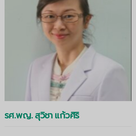
รศ.พญ. สุวิชา แก้วศิริ