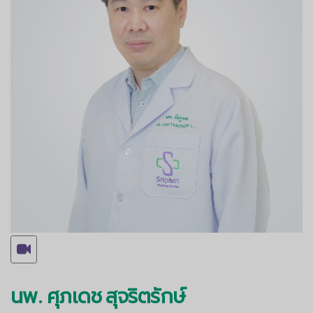
นพ. ศุภเดช สุจริตรักษ์