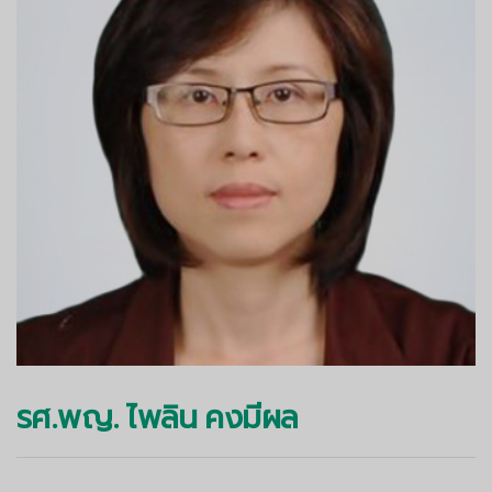
รศ.พญ. ไพลิน คงมีผล