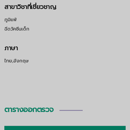
สาขาวิชาที่เชี่ยวชาญ
ภูมิแพ้
ฉีดวัคซีนเด็ก
ภาษา
ไทย,อังกฤษ
ตารางออกตรวจ