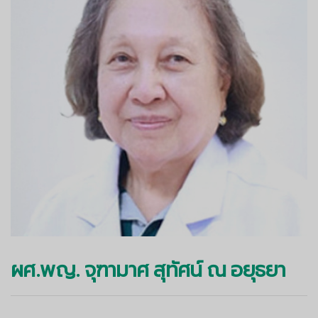
ผศ.พญ. จุฑามาศ สุทัศน์ ณ อยุธยา