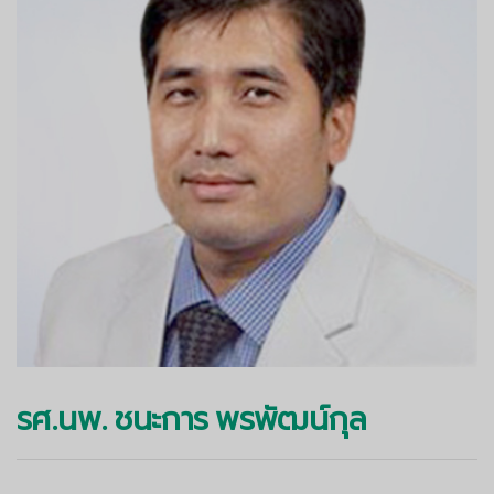
รศ.นพ. ชนะการ พรพัฒน์กุล