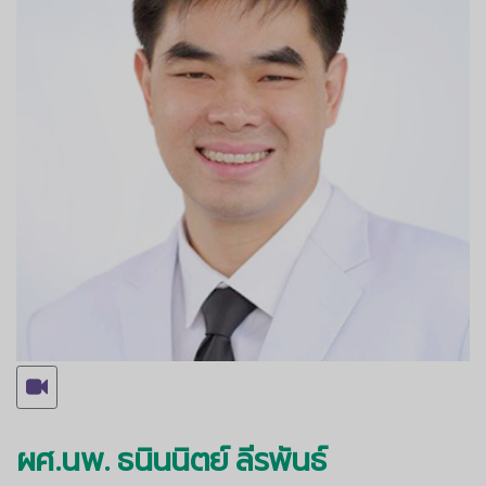
ผศ.นพ. ธนินนิตย์ ลีรพันธ์