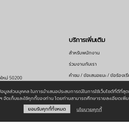
บริการเพิ่มเติม
สำหรับพนักงาน
ร่วมงานกับเรา
คำชม / ข้อเสนอแนะ / ข้อร้องเร
ยงใหม่ 50200
เอกสารทางการแพทย์
หรือ
065-4724658
การข้อมูลส่วนบุคคล ในการนำเสนอประสบการณ์ในการใช้เว็บไซต์ที่ดีที่ส
น์ฯ จัดเก็บและใช้คุกกี้ของท่าน โดยท่านสามารถศึกษารายละเอียดเพิ่ม
ยอมรับคุกกี้ทั้งหมด
นโยบายคุกกี้
นโยบายความเป็นส่วนตัว |
นโยบายคุกกี้