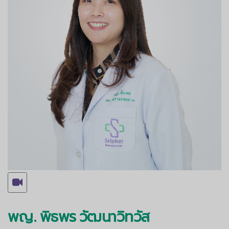
พญ. พิธพร วัฒนาวิทวัส