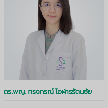
ดร.พญ. ทรงภรณ์ โอฬารรัตนชัย