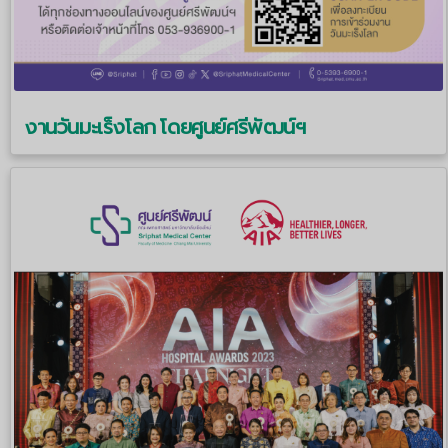
งานวันมะเร็งโลก โดยศูนย์ศรีพัฒน์ฯ