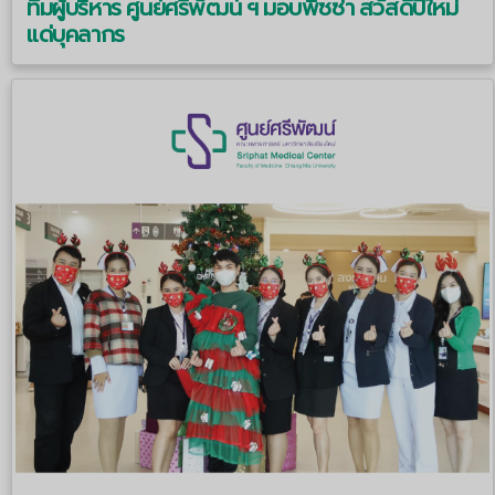
ทีมผู้บริหาร ศูนย์ศรีพัฒน์ ฯ มอบพิซซ่า สวัสดีปีใหม่
แด่บุคลากร