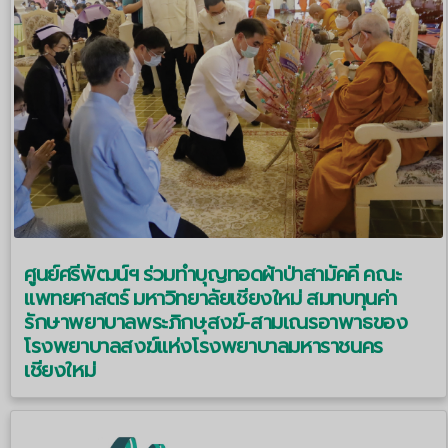
ศูนย์ศรีพัฒน์ฯ ร่วมทำบุญทอดผ้าป่าสามัคคี คณะ
แพทยศาสตร์ มหาวิทยาลัยเชียงใหม่ สมทบทุนค่า
รักษาพยาบาลพระภิกษุสงฆ์-สามเณรอาพาธของ
โรงพยาบาลสงฆ์แห่งโรงพยาบาลมหาราชนคร
เชียงใหม่