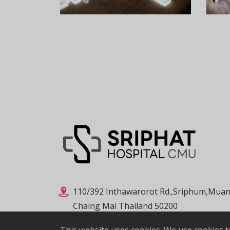
110/392 Inthawarorot Rd.,Sriphum,Muan
Chaing Mai Thailand 50200
053-936900
,
053-936901
,
065-4724657