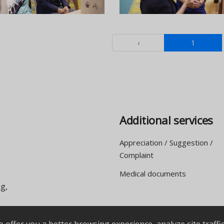
‹
1
Additional services
Appreciation / Suggestion /
Complaint
Medical documents
g,
or
065-4724658