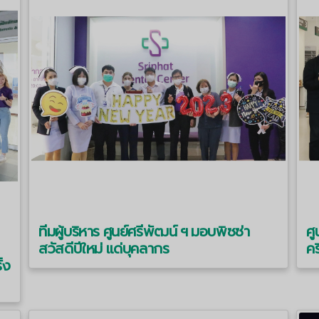
ทีมผู้บริหาร ศูนย์ศรีพัฒน์ ฯ มอบพิซซ่า
ศู
สวัสดีปีใหม่ แด่บุคลากร
คร
้ง