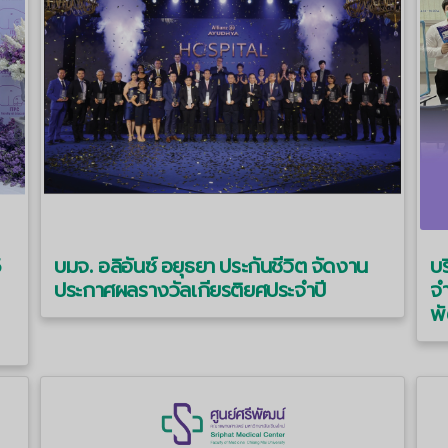
5
บมจ. อลิอันซ์ อยุธยา ประกันชีวิต จัดงาน
บร
ประกาศผลรางวัลเกียรติยศประจําปี
จำ
พ