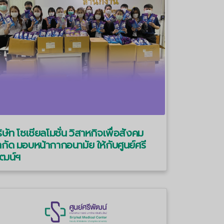
ิษัท โซเชียลโมชั่น วิสาหกิจเพื่อสังคม
กัด มอบหน้ากากอนามัย ให้กับศูนย์ศรี
ัฒน์ฯ