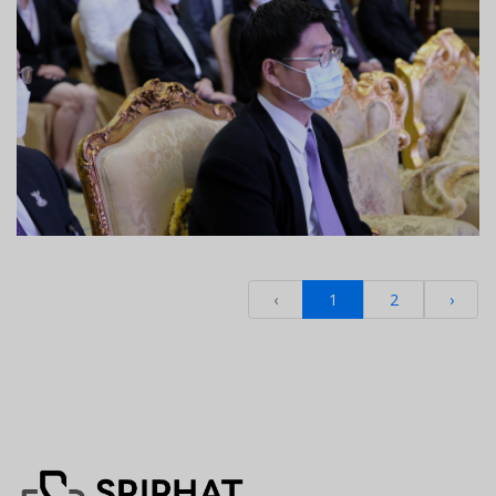
‹
1
2
›