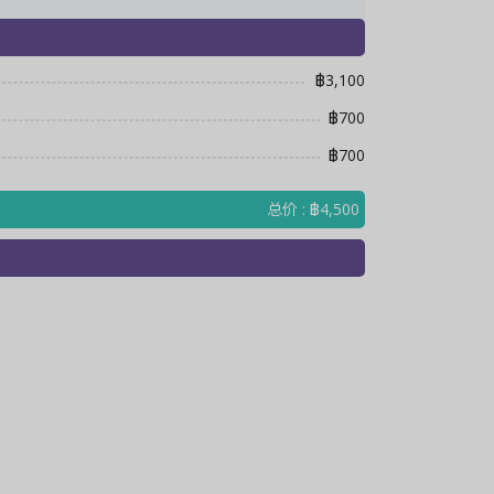
฿3,100
฿700
฿700
总价 : ฿4,500