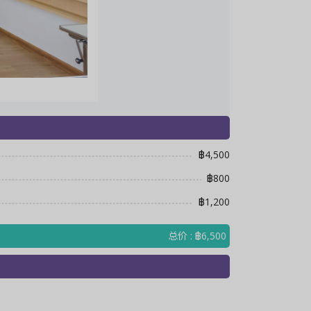
฿4,500
฿800
฿1,200
总价 : ฿6,500