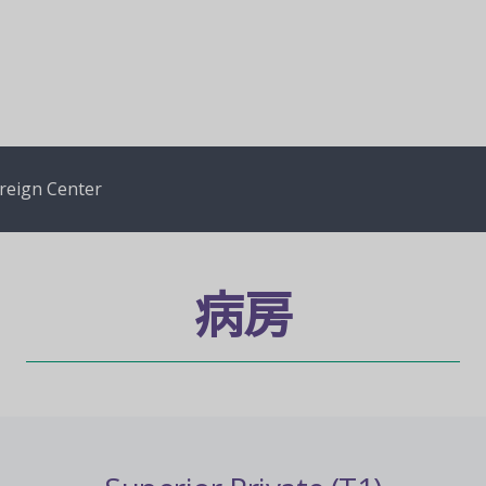
reign Center
病房