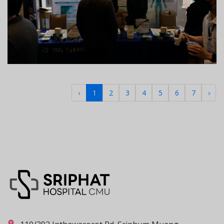
‹
1
2
3
4
5
6
7
›