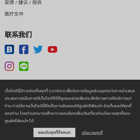
反馈 / 建议 / 投诉
医疗文件
联系我们
เว็บไซต์นี้มีการจัดเก็บคุกกี้ (cookies) เพื่อจัดการข้อมูลส่วนบุคคล ในการนำเสนอ
Privacy Policy |
Cookies Policy
ประสบการณ์ในการใช้เว็บไซต์ที่ดีที่สุดและช่วยเพิ่มประสิทธิภาพการให้บริการแก่
ท่าน การใช้งานเว็บไซต์นี้ถือเป็นการยินยอมให้ศูนย์ศรีพัฒน์ฯ จัดเก็บและใช้คุกกี้
ของท่าน โดยท่านสามารถศึกษารายละเอียดเพิ่มเติมเกี่ยวกับนโยบายคุกกี้ของ
© 2026, Sriphat Medical Center. All Rights Reserved.
ศูนย์ศรีพัฒน์ฯ ได้
ยอมรับคุกกี้ทั้งหมด
นโยบายคุกกี้