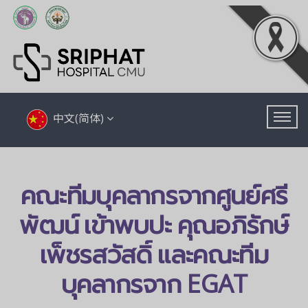
中文(简体)
คณะทีมบุคลากรจากศูนย์ศรี
พัฒน์ เข้าพบปะ
คุณอภิรักษ์
เพ็ชรสวัสดิ์ และคณะทีม
บุคลากรจาก EGAT