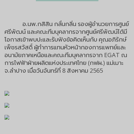
อ.นพ.กสิสิน กลั่นกลิ่น รองผู้อำนวยการศูนย์
ศรีพัฒน์ และคณะทีมบุคลากรจากศูนย์ศรีพัฒน์ได้มี
โอกาสเข้าพบปะและรับฟังข้อคิดเห็นกับ คุณอภิรักษ์
เพ็ชรสวัสดิ์ ผู้ทำการแทนหัวหน้ากองการแพทย์และ
อนามัยภาคเหนือและคณะทีมบุคลากรจาก EGAT ณ
การไฟฟ้าฝ่ายผลิตแห่งประเทศไทย (กฟผ.) แม่เมาะ
จ.ลำปาง เมื่อวันจันทร์ที่ 8 สิงหาคม 2565