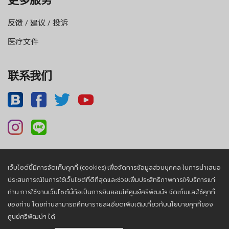
反馈 / 建议 / 投诉
医疗文件
联系我们
เว็บไซต์นี้มีการจัดเก็บคุกกี้ (cookies) เพื่อจัดการข้อมูลส่วนบุคคล ในการนำเสนอ
Privacy Policy |
Cookies Policy
ประสบการณ์ในการใช้เว็บไซต์ที่ดีที่สุดและช่วยเพิ่มประสิทธิภาพการให้บริการแก่
ท่าน การใช้งานเว็บไซต์นี้ถือเป็นการยินยอมให้ศูนย์ศรีพัฒน์ฯ จัดเก็บและใช้คุกกี้
ของท่าน โดยท่านสามารถศึกษารายละเอียดเพิ่มเติมเกี่ยวกับนโยบายคุกกี้ของ
© 2026, Sriphat Medical Center. All Rights Reserved.
ศูนย์ศรีพัฒน์ฯ ได้