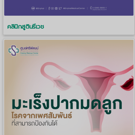
คลินิกสูตินรีเวช