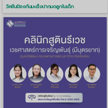
วัคซีนป้องกันมะเร็งปากมดลูกในเด็ก