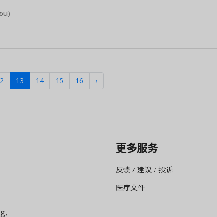
าชน)
2
13
14
15
16
›
更多服务
反馈 / 建议 / 投诉
医疗文件
g,