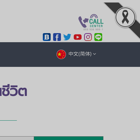
中文(简体)
ชีวิต